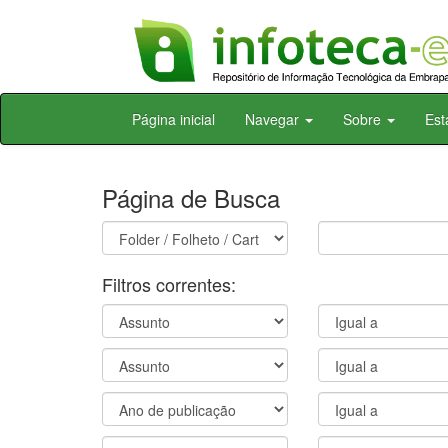
Skip
Página inicial
Navegar
Sobre
Est
navigation
Página de Busca
Filtros correntes: