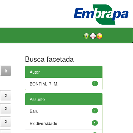
Busca facetada
Autor
BONFIM, R. M.
1
Assunto
Baru
1
Biodiversidade
1