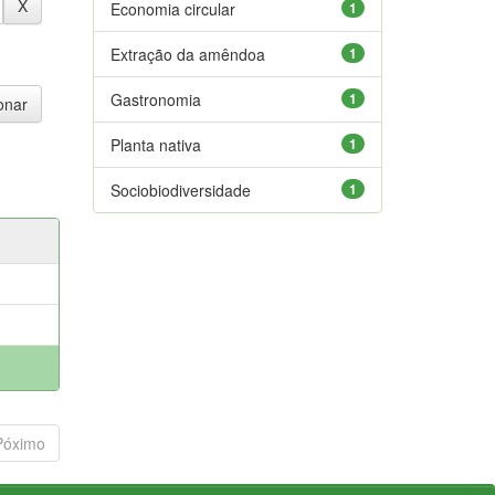
Economia circular
1
Extração da amêndoa
1
Gastronomia
1
Planta nativa
1
Sociobiodiversidade
1
Póximo