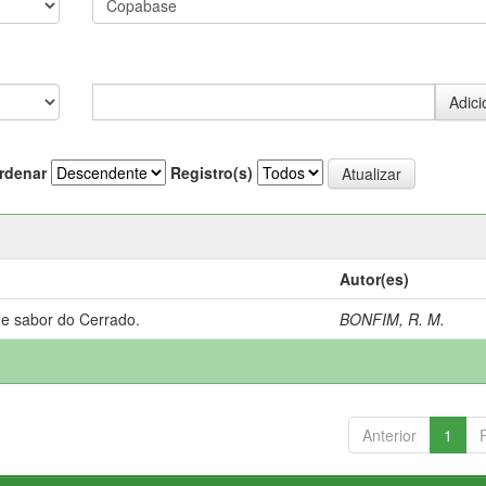
rdenar
Registro(s)
Autor(es)
 e sabor do Cerrado.
BONFIM, R. M.
Anterior
1