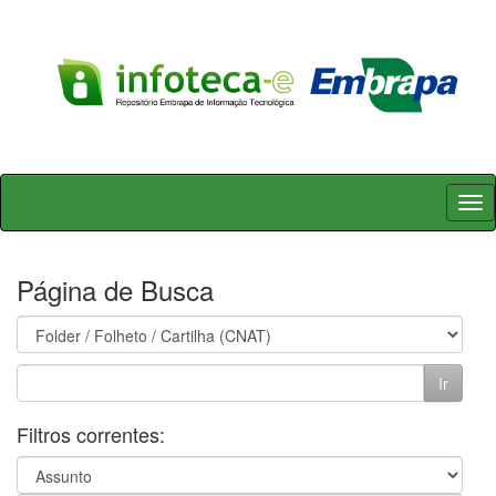
Skip
navigation
Página de Busca
Filtros correntes: