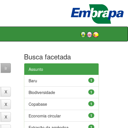
Busca facetada
Assunto
Baru
1
Biodiversidade
1
Copabase
1
Economia circular
1
Extração da amêndoa
1