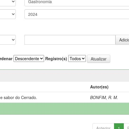
rdenar
Registro(s)
Autor(es)
 e sabor do Cerrado.
BONFIM, R. M.
Anterior
1