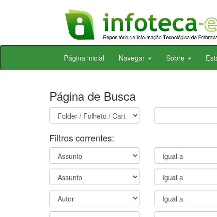
Skip
Página inicial
Navegar
Sobre
Est
navigation
Página de Busca
Filtros correntes: