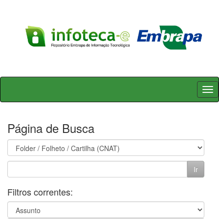
Skip
navigation
Página de Busca
Filtros correntes: