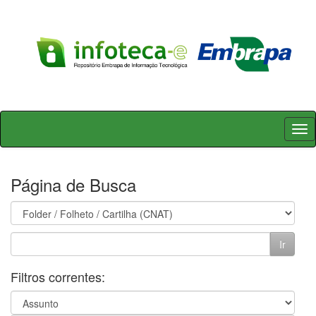
Skip
navigation
Página de Busca
Filtros correntes: