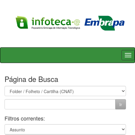
Skip
navigation
Página de Busca
Filtros correntes: