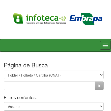
Skip
navigation
Página de Busca
Filtros correntes: