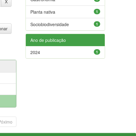
Planta nativa
1
Sociobiodiversidade
1
Ano de publicação
2024
1
Póximo