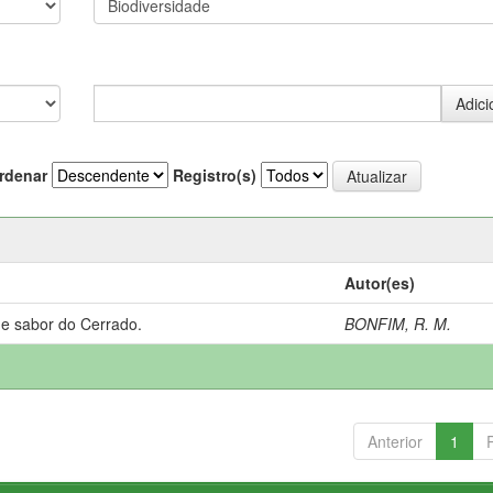
rdenar
Registro(s)
Autor(es)
 e sabor do Cerrado.
BONFIM, R. M.
Anterior
1