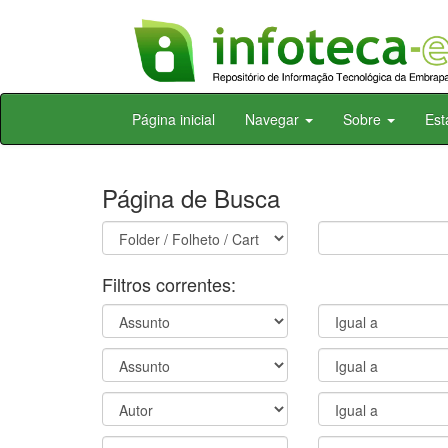
Skip
Página inicial
Navegar
Sobre
Est
navigation
Página de Busca
Filtros correntes: