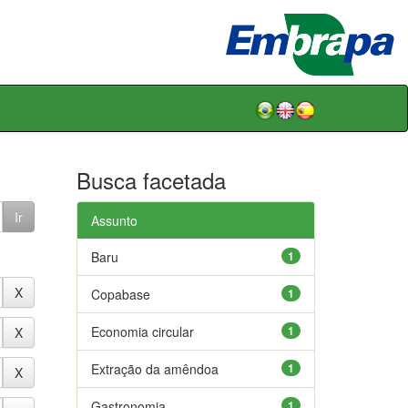
Busca facetada
Assunto
Baru
1
Copabase
1
Economia circular
1
Extração da amêndoa
1
Gastronomia
1