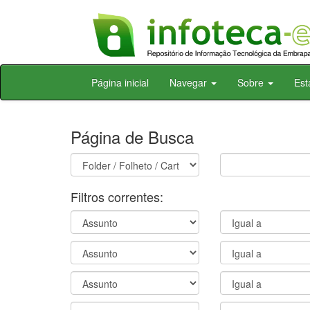
Skip
Página inicial
Navegar
Sobre
Est
navigation
Página de Busca
Filtros correntes: