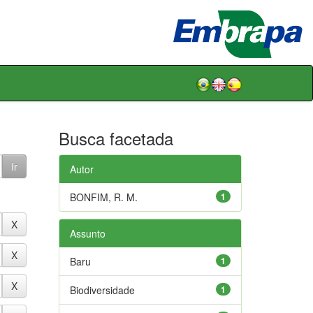
Busca facetada
Autor
BONFIM, R. M.
1
Assunto
Baru
1
Biodiversidade
1