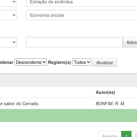
rdenar
Registro(s)
Autor(es)
 e sabor do Cerrado.
BONFIM, R. M.
Anterior
1