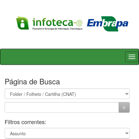
Skip
navigation
Página de Busca
Filtros correntes: