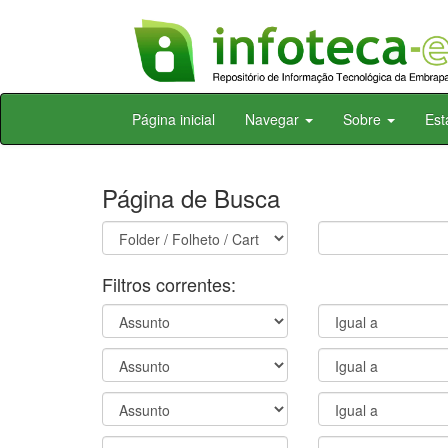
Skip
Página inicial
Navegar
Sobre
Est
navigation
Página de Busca
Filtros correntes: