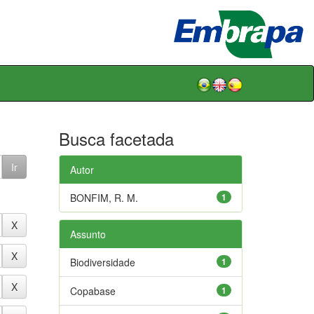
Busca facetada
Autor
BONFIM, R. M.
1
Assunto
Biodiversidade
1
Copabase
1