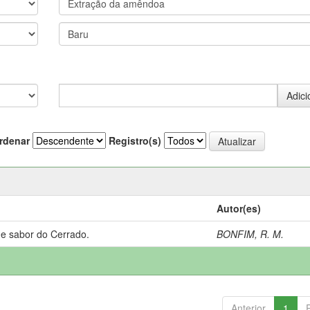
rdenar
Registro(s)
Autor(es)
 e sabor do Cerrado.
BONFIM, R. M.
Anterior
1