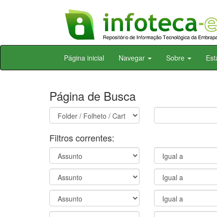
Skip
Página inicial
Navegar
Sobre
Est
navigation
Página de Busca
Filtros correntes: