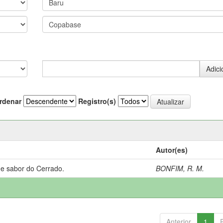
rdenar
Registro(s)
Autor(es)
 e sabor do Cerrado.
BONFIM, R. M.
Anterior
1