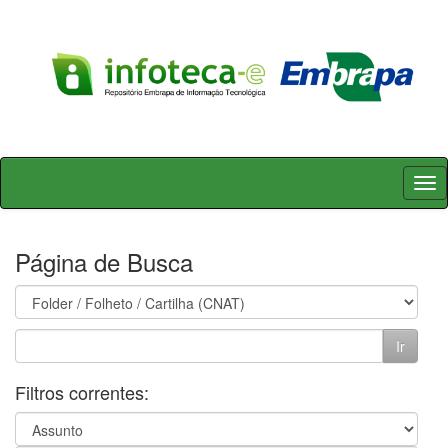
Skip
navigation
Página de Busca
Filtros correntes: