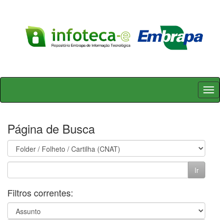
Skip
navigation
Página de Busca
Filtros correntes: