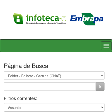
Skip
navigation
Página de Busca
Filtros correntes: