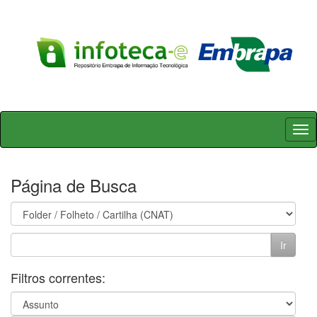
Skip
navigation
Página de Busca
Filtros correntes: