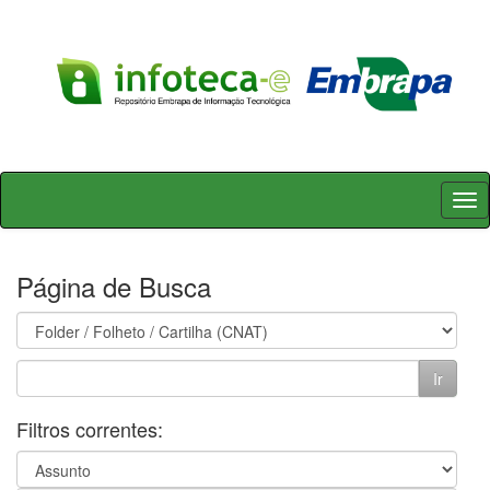
Skip
navigation
Página de Busca
Filtros correntes: