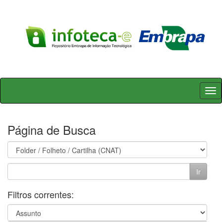
Skip
navigation
Página de Busca
Filtros correntes: