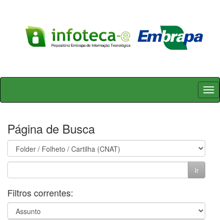
Skip
navigation
Página de Busca
Filtros correntes: