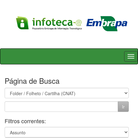
Skip
navigation
Página de Busca
Filtros correntes: