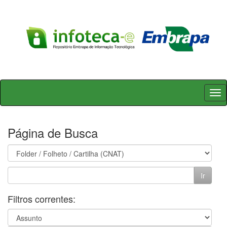
Skip
navigation
Página de Busca
Filtros correntes: