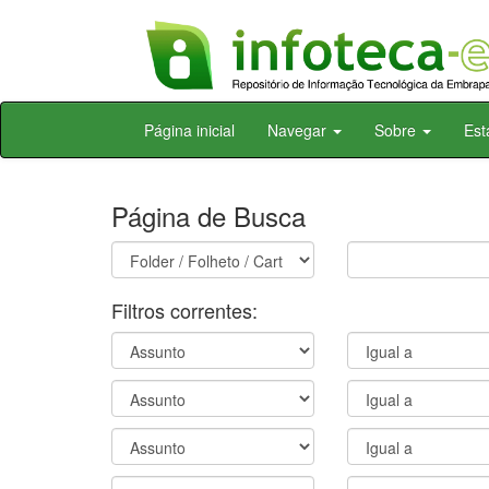
Skip
Página inicial
Navegar
Sobre
Est
navigation
Página de Busca
Filtros correntes: