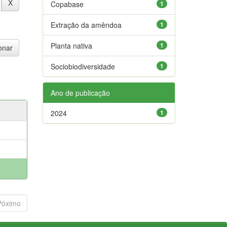
Copabase
1
Extração da amêndoa
1
Planta nativa
1
Sociobiodiversidade
1
Ano de publicação
2024
1
Póximo