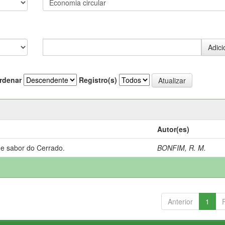
rdenar
Registro(s)
Autor(es)
 e sabor do Cerrado.
BONFIM, R. M.
Anterior
1