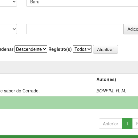
rdenar
Registro(s)
Autor(es)
 e sabor do Cerrado.
BONFIM, R. M.
Anterior
1