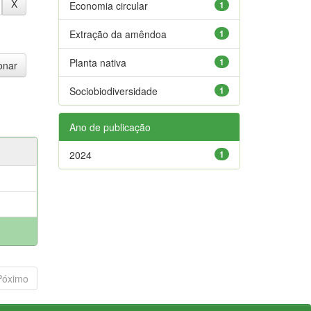
Economia circular
1
Extração da amêndoa
1
Planta nativa
1
Sociobiodiversidade
1
Ano de publicação
2024
1
Póximo