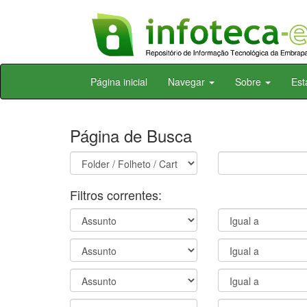
Skip
Página inicial
Navegar
Sobre
Est
navigation
Página de Busca
Filtros correntes: