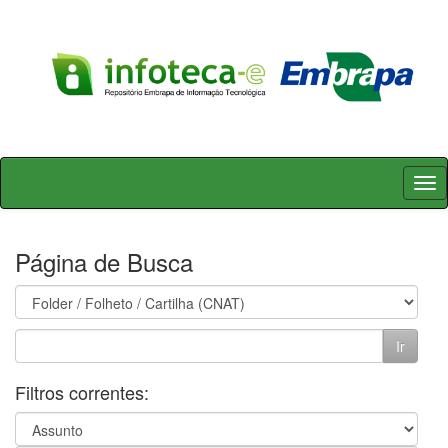
Skip
navigation
Página de Busca
Filtros correntes: