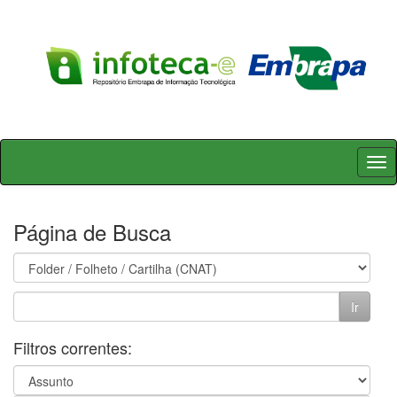
Skip
navigation
Página de Busca
Filtros correntes: