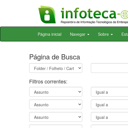
Skip
Página inicial
Navegar
Sobre
Est
navigation
Página de Busca
Filtros correntes: