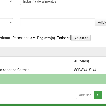
rdenar
Registro(s)
Autor(es)
 e sabor do Cerrado.
BONFIM, R. M.
Anterior
1