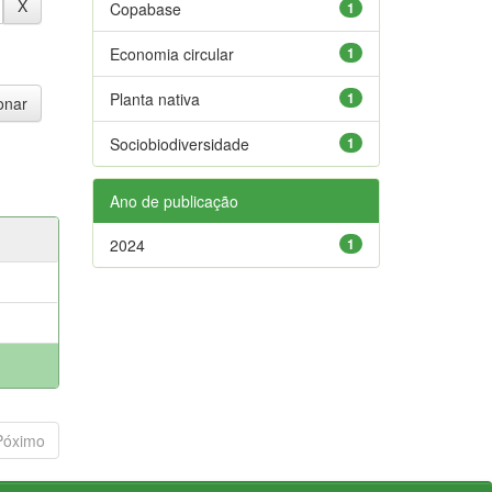
Copabase
1
Economia circular
1
Planta nativa
1
Sociobiodiversidade
1
Ano de publicação
2024
1
Póximo