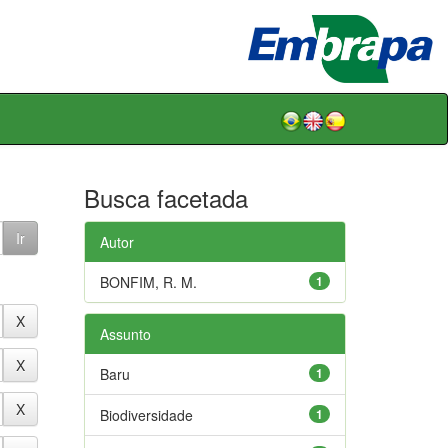
Busca facetada
Autor
BONFIM, R. M.
1
Assunto
Baru
1
Biodiversidade
1