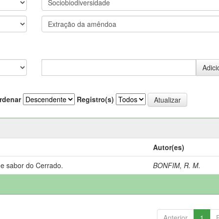
rdenar
Registro(s)
Autor(es)
 e sabor do Cerrado.
BONFIM, R. M.
Anterior
1