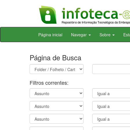
Skip
Página inicial
Navegar
Sobre
Est
navigation
Página de Busca
Filtros correntes: