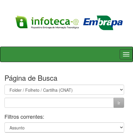
Skip
navigation
Página de Busca
Filtros correntes: