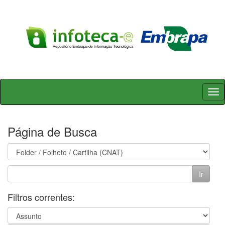
Skip
navigation
Página de Busca
Filtros correntes: