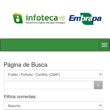
Skip
navigation
Página de Busca
Filtros correntes: