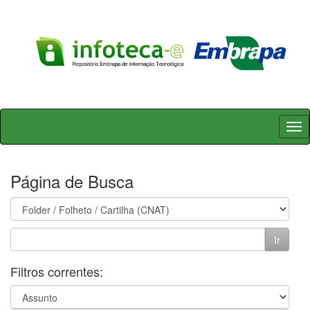
Skip
navigation
Página de Busca
Filtros correntes: