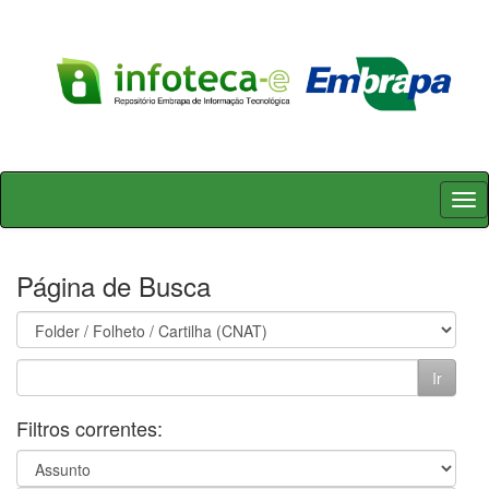
Skip
navigation
Página de Busca
Filtros correntes: