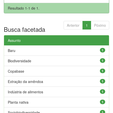
Resultado 1-1 de 1.
Anterior
1
Póximo
Busca facetada
Assunto
Baru
1
Biodiversidade
1
Copabase
1
Extração da amêndoa
1
Indústria de alimentos
1
Planta nativa
1
Sociobiodiversidade
1