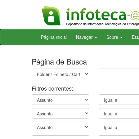
Skip
Página inicial
Navegar
Sobre
Est
navigation
Página de Busca
Filtros correntes: