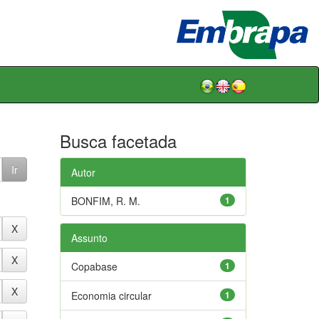
Busca facetada
Autor
BONFIM, R. M.
1
Assunto
Copabase
1
Economia circular
1