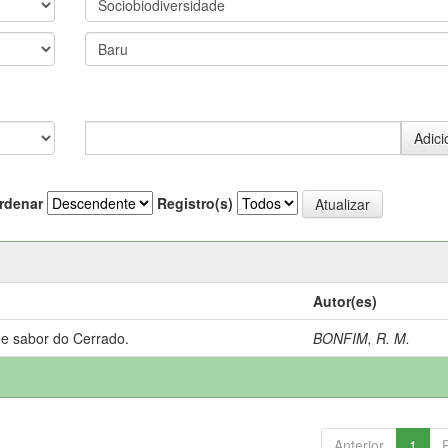
rdenar
Registro(s)
Autor(es)
 e sabor do Cerrado.
BONFIM, R. M.
Anterior
1