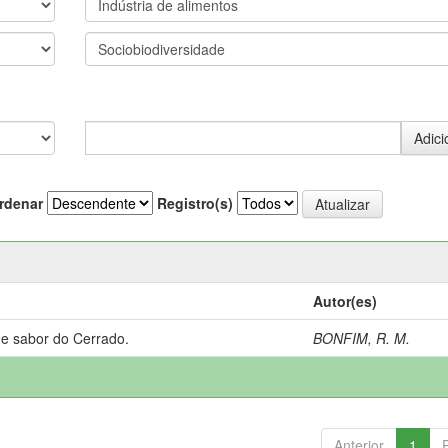
rdenar
Registro(s)
Autor(es)
 e sabor do Cerrado.
BONFIM, R. M.
Anterior
1