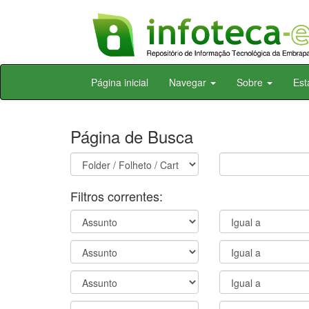
Skip
Página inicial
Navegar
Sobre
Est
navigation
Página de Busca
Filtros correntes: