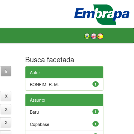
Busca facetada
Autor
BONFIM, R. M.
1
Assunto
Baru
1
Copabase
1