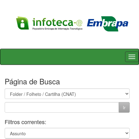
Skip
navigation
Página de Busca
Filtros correntes: