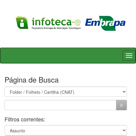
Skip
navigation
Página de Busca
Filtros correntes: