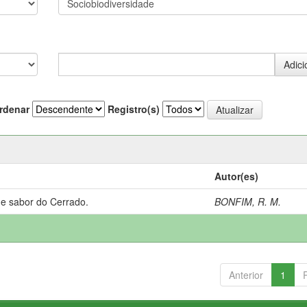
rdenar
Registro(s)
Autor(es)
 e sabor do Cerrado.
BONFIM, R. M.
Anterior
1