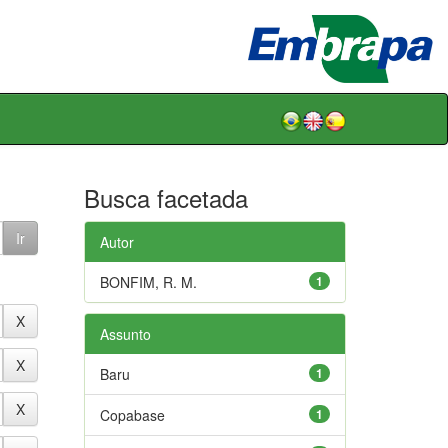
Busca facetada
Autor
BONFIM, R. M.
1
Assunto
Baru
1
Copabase
1