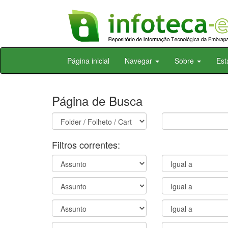
Skip
Página inicial
Navegar
Sobre
Est
navigation
Página de Busca
Filtros correntes: