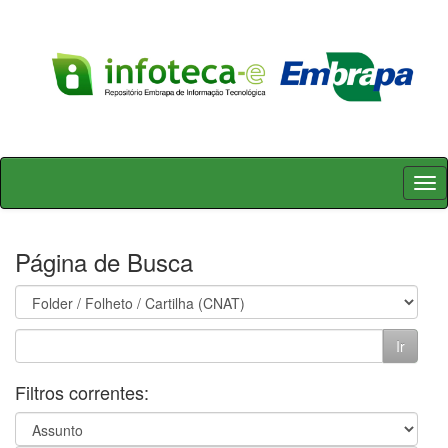
Skip
navigation
Página de Busca
Filtros correntes: