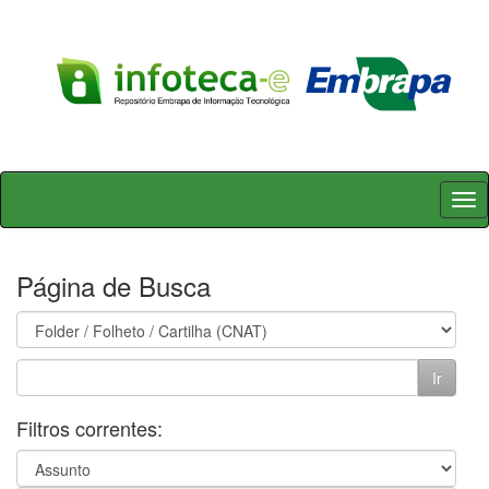
Skip
navigation
Página de Busca
Filtros correntes: