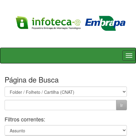
Skip
navigation
Página de Busca
Filtros correntes: