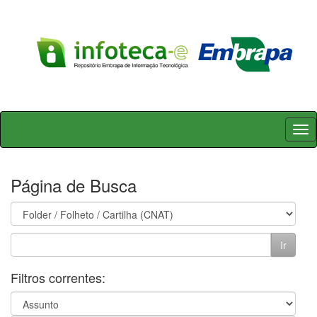
Skip
navigation
Página de Busca
Filtros correntes: