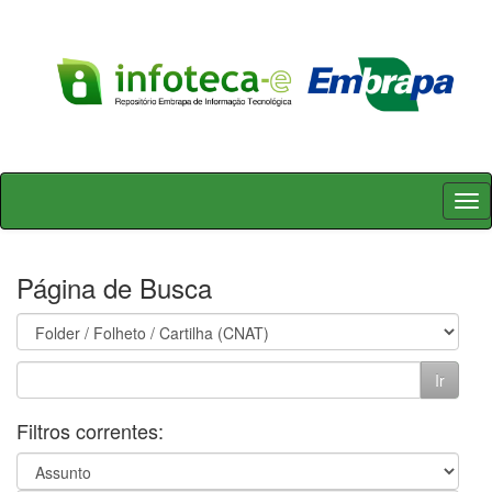
Skip
navigation
Página de Busca
Filtros correntes: