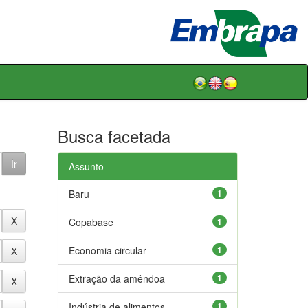
Busca facetada
Assunto
Baru
1
Copabase
1
Economia circular
1
Extração da amêndoa
1
Indústria de alimentos
1