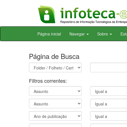
Skip
Página inicial
Navegar
Sobre
Est
navigation
Página de Busca
Filtros correntes: