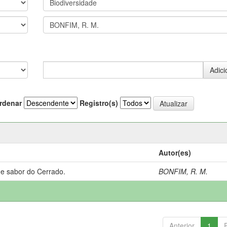
rdenar
Registro(s)
Autor(es)
 e sabor do Cerrado.
BONFIM, R. M.
Anterior
1