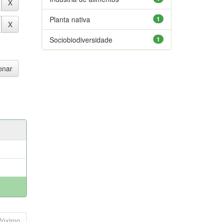
Planta nativa
1
Sociobiodiversidade
1
Póximo