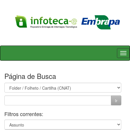
Skip
navigation
Página de Busca
Filtros correntes: