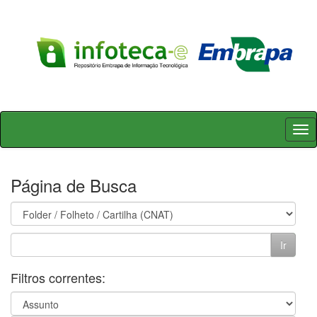
Skip
navigation
Página de Busca
Filtros correntes: