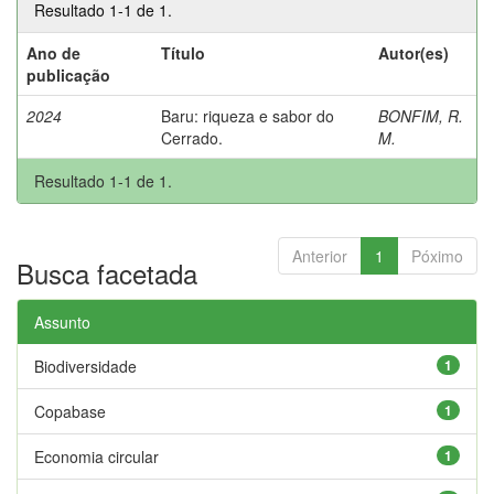
Resultado 1-1 de 1.
Ano de
Título
Autor(es)
publicação
2024
Baru: riqueza e sabor do
BONFIM, R.
Cerrado.
M.
Resultado 1-1 de 1.
Anterior
1
Póximo
Busca facetada
Assunto
Biodiversidade
1
Copabase
1
Economia circular
1