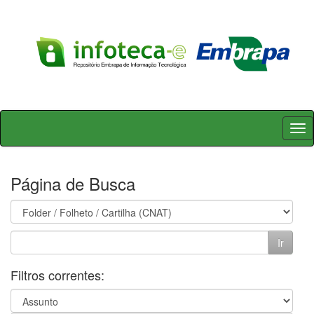
Skip
navigation
Página de Busca
Filtros correntes: