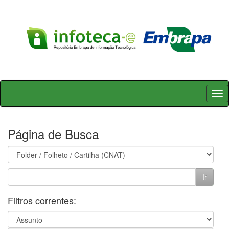
Skip
navigation
Página de Busca
Filtros correntes: