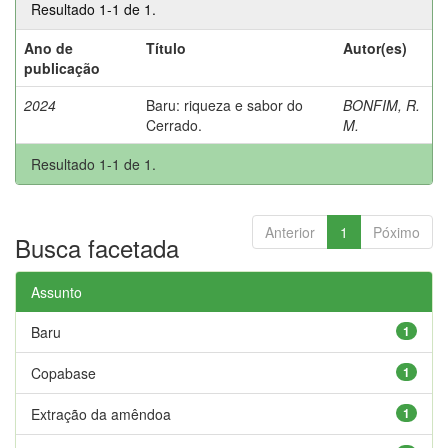
Resultado 1-1 de 1.
Ano de
Título
Autor(es)
publicação
2024
Baru: riqueza e sabor do
BONFIM, R.
Cerrado.
M.
Resultado 1-1 de 1.
Anterior
1
Póximo
Busca facetada
Assunto
Baru
1
Copabase
1
Extração da amêndoa
1