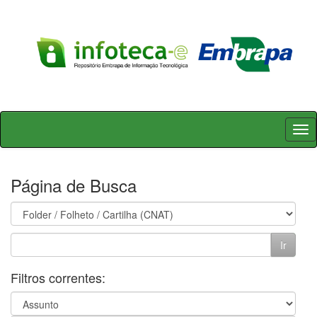
Skip
navigation
Página de Busca
Filtros correntes: