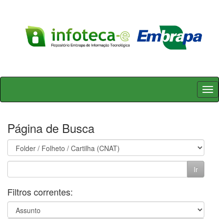
Skip
navigation
Página de Busca
Filtros correntes: