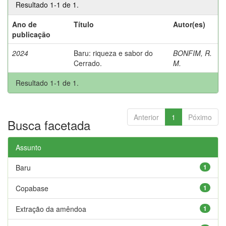
Resultado 1-1 de 1.
Ano de
Título
Autor(es)
publicação
2024
Baru: riqueza e sabor do
BONFIM, R.
Cerrado.
M.
Resultado 1-1 de 1.
Anterior
1
Póximo
Busca facetada
Assunto
Baru
1
Copabase
1
Extração da amêndoa
1