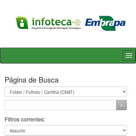
Skip
navigation
Página de Busca
Filtros correntes: